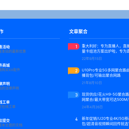
作
文章聚合
1
重大利好：专为直播人，直播
惠活动
量卡组池方案出炉啦，专为
看本站的最新优惠
使用，没有之一
22年9月15日
件商城
线购买XX配件
2
U10Pro专业5G多网聚合路
播背包/可输出聚合网路
21年8月10日
律声明
站的法律声明
3
现货供应/花火H9-5G聚合路
网聚合/最大带宽可达500M
线工单
制便携箱
交在线工单
24年4月26日
4
新年促销/U20专业4K/5G
议提交
包/超清音视频瞬间回传就选
看本主题的文档