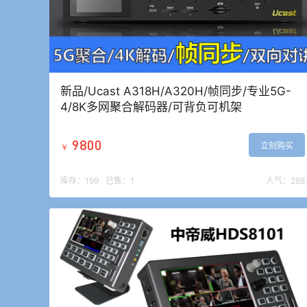
新品/Ucast A318H/A320H/帧同步/专业5G-
4/8K多网聚合解码器/可背负可机架
9800
立刻购买
￥
库存：
199
已售：
1
人气：
288