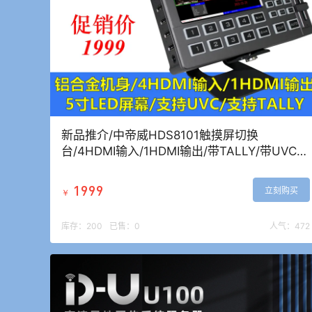
新品推介/中帝威HDS8101触摸屏切换
台/4HDMI输入/1HDMI输出/带TALLY/带UVC功
能/小巧便携带5寸高清屏幕
1999
立刻购买
￥
库存：
200
已售：
0
人气：
472