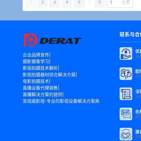
...
1
2
3
4
5
5
/
5 页
联系与合
优
企业品牌宣传|
查
摄影摄像学习|
影视拍摄技术解析|
配
影视拍摄器材综合解决方案|
在
电影拍摄技术|
直播设备代理销售|
法
直播解决方案的提供|
本
圣视威影视-专业的影视设备解决方案商
在
提
建
查