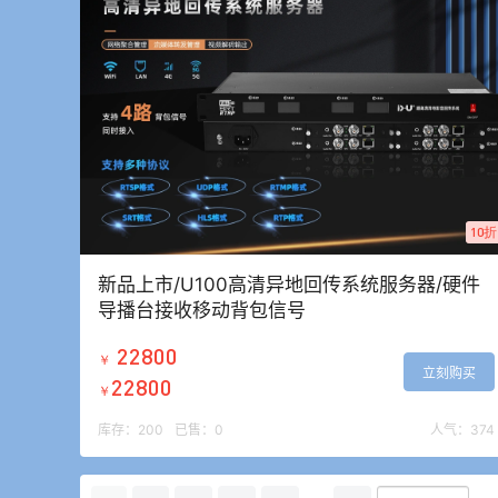
10折
新品上市/U100高清异地回传系统服务器/硬件
导播台接收移动背包信号
22800
￥
立刻购买
22800
￥
库存：
200
已售：
0
人气：
374