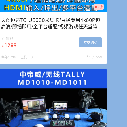
8.2折
天创恒达TC-UB630采集卡/直播专用4k60P超
高清/即插即用/全平台适配/视频游戏任天堂笔
记本
1589
￥
立刻购买
1289
￥
库存：
200
已售：
0
人气：
229