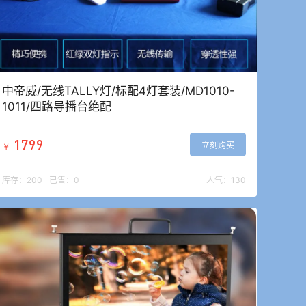
中帝威/无线TALLY灯/标配4灯套装/MD1010-
1011/四路导播台绝配
1799
立刻购买
￥
库存：
200
已售：
0
人气：
130