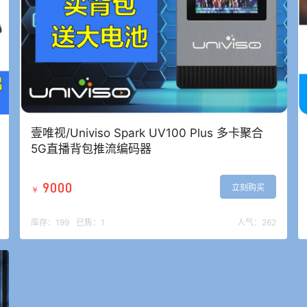
壹唯视/Univiso Spark UV100 Plus 多卡聚合
5G直播背包推流编码器
9000
立刻购买
￥
库存：
199
已售：
1
人气：
262