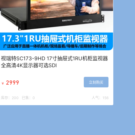
视瑞特SC173-9HD 17寸抽屉式1RU机柜监视器
全高清4K显示器可选SDI
2999
立刻购买
￥
库存：
200
已售：
0
人气：
156