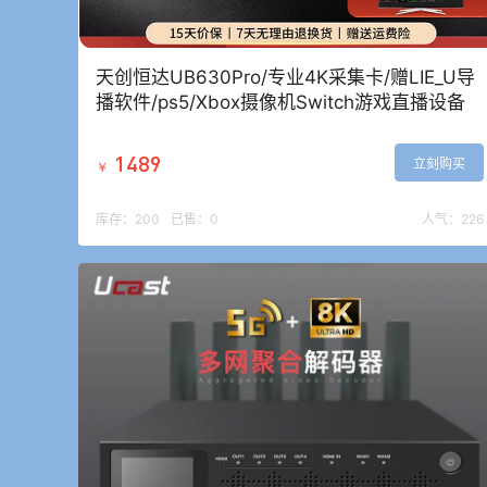
天创恒达UB630Pro/专业4K采集卡/赠LIE_U导
播软件/ps5/Xbox摄像机Switch游戏直播设备
1489
立刻购买
￥
库存：
200
已售：
0
人气：
226