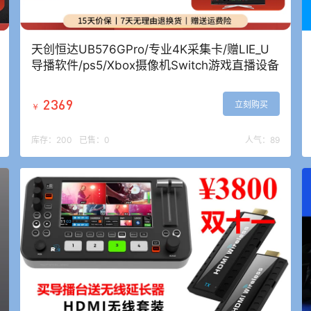
天创恒达UB576GPro/专业4K采集卡/赠LIE_U
导播软件/ps5/Xbox摄像机Switch游戏直播设备
2369
立刻购买
￥
库存：
200
已售：
0
人气：
89