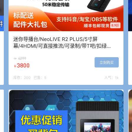
8.9折
迷你导播台/NeoLIVE R2 PLUS/5寸屏
幕/4HDMI/可直接推流/可录制/带T吧/扣绿
幕/PTZ云台控制
4299
￥
立刻购买
3800
￥
库存：
200
已售：
5
人气：
1k