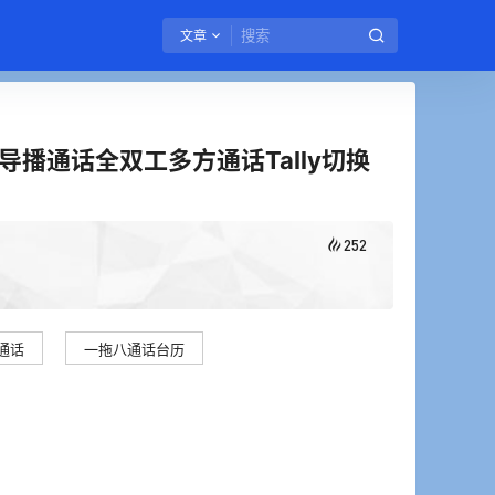
文章
,导播通话全双工多方通话Tally切换
252
通话
一拖八通话台历