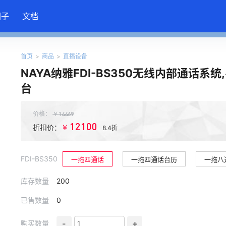
圈子
文档
首页
>
商品
>
直播设备
NAYA纳雅FDI-BS350无线内部通话系统
台
价格：
￥
14469
12100
￥
折扣价：
8.4折
FDI-BS350
一拖四通话
一拖四通话台历
一拖八
库存数量
200
已售数量
0
-
+
购买数量