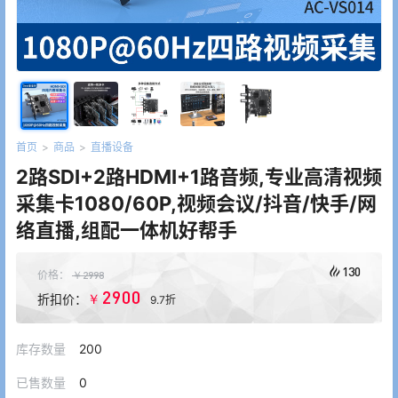
首页
>
商品
>
直播设备
2路SDI+2路HDMI+1路音频,专业高清视频
采集卡1080/60P,视频会议/抖音/快手/网
络直播,组配一体机好帮手
130
价格：
￥
2998
2900
￥
折扣价：
9.7折
库存数量
200
已售数量
0