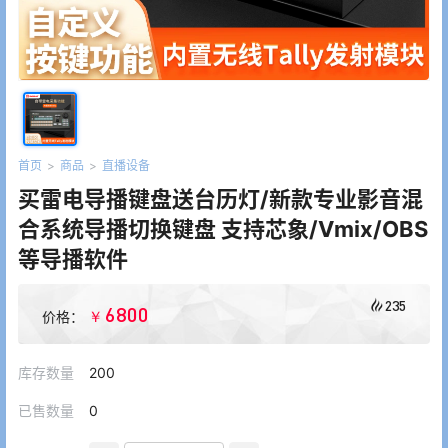
首页
>
商品
>
直播设备
买雷电导播键盘送台历灯/新款专业影音混
合系统导播切换键盘 支持芯象/Vmix/OBS
等导播软件
235
6800
￥
价格：
库存数量
200
已售数量
0