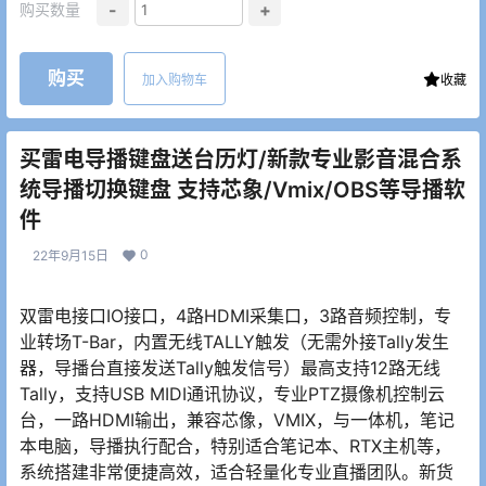
-
+
购买数量
购买
加入购物车
收藏
买雷电导播键盘送台历灯/新款专业影音混合系
统导播切换键盘 支持芯象/Vmix/OBS等导播软
件
0
22年9月15日
双雷电接口IO接口，4路HDMI采集口，3路音频控制，专
业转场T-Bar，内置无线TALLY触发（无需外接Tally发生
器，导播台直接发送Tally触发信号）最高支持12路无线
Tally，支持USB MIDI通讯协议，专业PTZ摄像机控制云
台，一路HDMI输出，兼容芯像，VMIX，与一体机，笔记
本电脑，导播执行配合，特别适合笔记本、RTX主机等，
系统搭建非常便捷高效，适合轻量化专业直播团队。新货