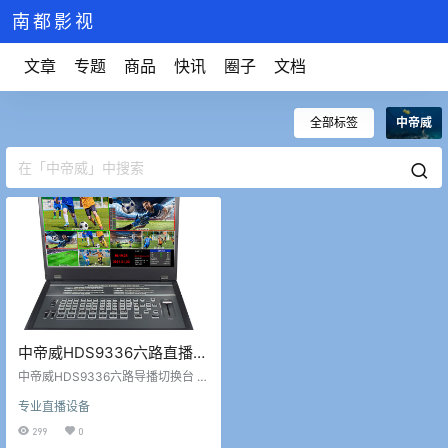
南都影视
文章
专题
商品
快讯
圈子
文档
全部标签
中帝威
中帝威HDS9336六路直播导
播切换台4路SDI+2路HDMI
中帝威HDS9336六路导播切换台 4
带录制抠像
路SDI+2路HDMI输入 2路SDI+1路
专业直播设备
HDMI PGM输出 1路HDMI+1路SDI
多画面输出 15.6高清屏幕 SD卡/U
299
0
盘录制 支持对接YALLY通话系统 支