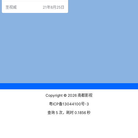
持RTMP网络推流 零售价10999人
圣视威
21年8月25日
民币 需要的朋友，赶紧联系我们
吧！ 快捷跳转淘宝连接：http://vip
cn.ltd/Q9N6Q9bc 淘宝连接：http
s://item.taoba…
Copyright © 2026
南都影视
粤ICP备13044100号-3
查询 5 次，耗时 0.1856 秒