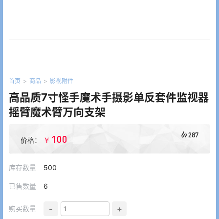
首页
>
商品
>
影视附件
高品质7寸怪手魔术手摄影单反套件监视器
摇臂魔术臂万向支架
287
100
￥
价格：
库存数量
500
已售数量
6
-
+
购买数量