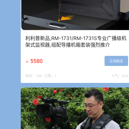
利利普新品,RM-1731/RM-1731S专业广播级机
架式监视器,组配导播机箱套装强烈推介
5580
立刻购买
￥
库存：
199
已售：
1
人气：
234