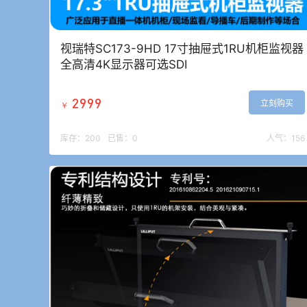
视瑞特SC173-9HD 17寸抽屉式1RU机柜监视器
全高清4K显示器可选SDI
2999
立刻购买
￥
库存：
200
已售：
0
人气：
156