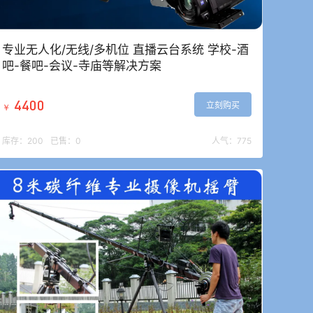
专业无人化/无线/多机位 直播云台系统 学校-酒
吧-餐吧-会议-寺庙等解决方案
4400
立刻购买
￥
库存：
200
已售：
0
人气：
775