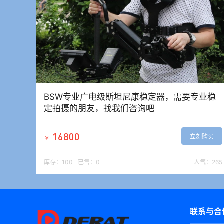
BSW专业广电级斯坦尼康稳定器，需要专业稳
定拍摄的朋友，找我们咨询吧
16800
立刻购买
￥
库存：
100
已售：
0
人气：
265
联系与合