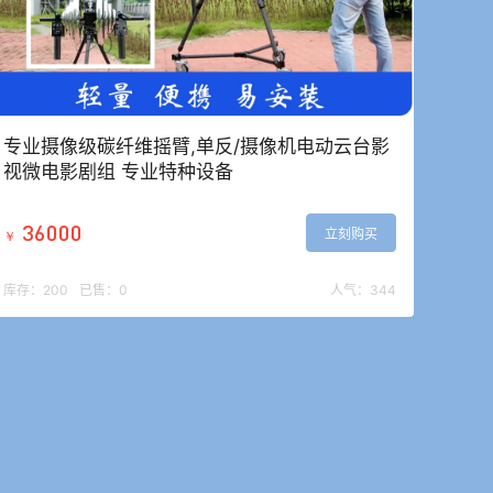
专业摄像级碳纤维摇臂,单反/摄像机电动云台影
视微电影剧组 专业特种设备
36000
立刻购买
￥
库存：
200
已售：
0
人气：
344