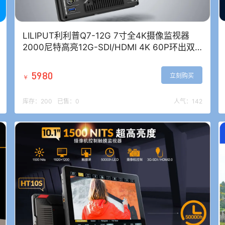
LILIPUT利利普Q7-12G 7寸全4K摄像监视器
2000尼特高亮12G-SDI/HDMI 4K 60P环出双
接口HDMI 2.0画中画监屏
5980
立刻购买
￥
库存：
200
已售：
0
人气：
142