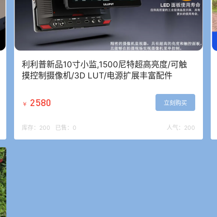
利利普新品10寸小监,1500尼特超高亮度/可触
摸控制摄像机/3D LUT/电源扩展丰富配件
2580
立刻购买
￥
库存：
200
已售：
0
人气：
200