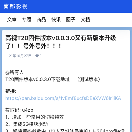
南都影视
文章
专题
商品
快讯
圈子
文档
高视T20固件版本v0.0.3.0又有新版本升级
了！！号外号外！！！
1
21年10月27日
@所有人
T20固件版本v0.0.3.0下载地址：（测试版本）
链接:
https://pan.baidu.com/s/1vEmf8ucfsDEeXVW6Ir1iKA
提取码: u4zb
1、增加一些常用的切换特效
2、集成5G模块驱动
3、移除编码参数中（烦人又没啥鸟用的）H264profile设