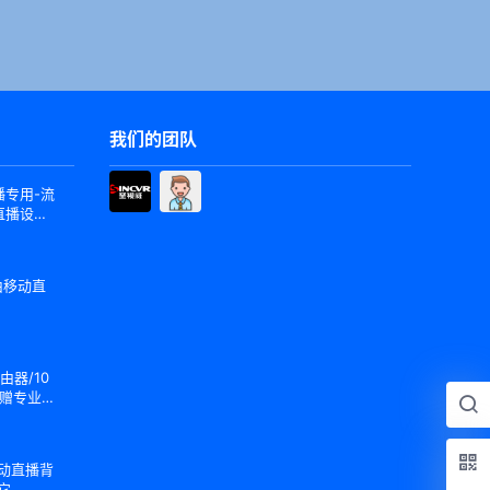
我们的团队
专用-流
直播设备
由移动直
由器/10
/赠专业定
移动直播背
它