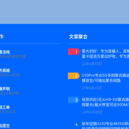
作
文章聚合
1
重大利好：专为直播人，直播
惠活动
量卡组池方案出炉啦，专为
看本站的最新优惠
使用，没有之一
22年9月15日
件商城
线购买XX配件
2
U10Pro专业5G多网聚合路
播背包/可输出聚合网路
21年8月10日
律声明
站的法律声明
3
现货供应/花火H9-5G聚合路
网聚合/最大带宽可达500M
线工单
制便携箱
交在线工单
24年4月26日
4
新年促销/U20专业4K/5G
议提交
包/超清音视频瞬间回传就选