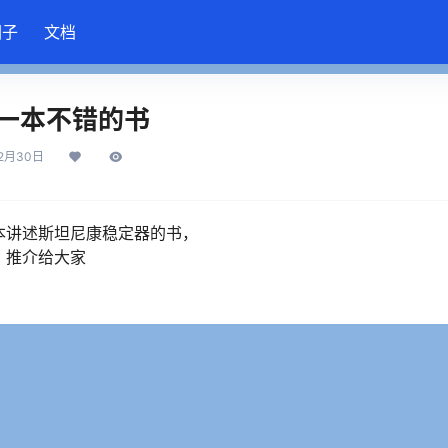
圈子
文档
一本不错的书
12月30日
本讲述斯坦尼康稳定器的书，
！推介给大家