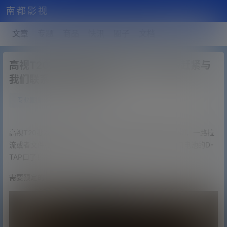
南都影视
文章
专题
商品
快讯
圈子
文档
高视T20批次出锅，接受预定，需要的赶紧与
我们联系！可开专票！
0
专业直播设备
21年9月13日
高视T20批次出锅-接受预定了！！！一路hdmi，一路sdi，一路拉
流或者文件播放，一路图片，这次把电源线，换成了V口电池的D-
TAP口了！
需要预定的，赶紧与我们联系！！！