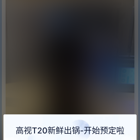
高视T20新鲜出锅-开始预定啦