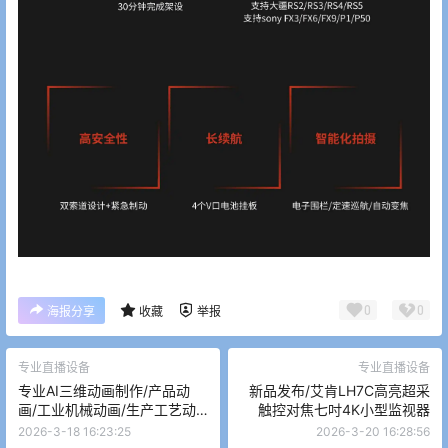
0
0
海报分享
收藏
举报
专业直播设备
专业直播设备
专业AI三维动画制作/产品动
新品发布/艾肯LH7C高亮超采
画/工业机械动画/生产工艺动
触控对焦七吋4K小型监视器
画/工程施工动画/3D效果图/三
2026-3-18 16:23:25
2026-3-20 16:28:56
维房产动画