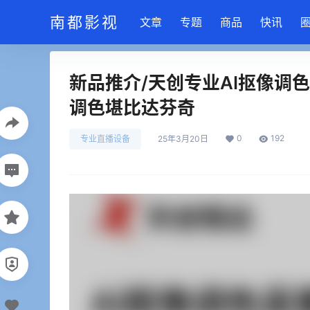
南都影视
文章
专题
商品
快讯
新品推介/天创专业AI抠像调
调色堪比达芬奇
0
192
专业直播设备
25年3月20日