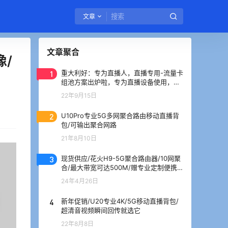
文章
文章聚合
像/
1
重大利好：专为直播人，直播专用-流量卡
组池方案出炉啦，专为直播设备使用，没
有之一
22年9月15日
2
U10Pro专业5G多网聚合路由移动直播背
包/可输出聚合网路
21年8月10日
3
现货供应/花火H9-5G聚合路由器/10网聚
合/最大带宽可达500M/赠专业定制便携
箱
24年4月26日
4
新年促销/U20专业4K/5G移动直播背包/
超清音视频瞬间回传就选它
22年8月8日