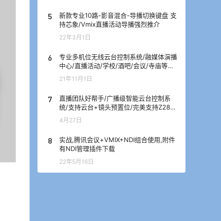
5
新款专业10路-影音混合-导播切换键盘 支
持芯象/Vmix直播活动导播强烈推介
22年3月1日
6
专业多机位无线云台控制系统/融媒体演播
中心/直播活动/学校/酒吧/会议/寺庙等解
决方案
21年11月1日
7
直播团队好帮手/广播级智能云台控制系
统/支持云台+镜头预置位/完美支持Z280
摄像机/优秀的遥控手感,顺滑流畅
4月27日
8
实战,腾讯会议+VMIX+NDI组合使用,附件
有NDI管理插件下载
22年5月16日