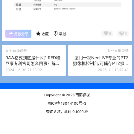
0
0
海报分享
收藏
举报
专业直播设备
专业直播设备
RAW格式到底是什么？RED和
厦门一视NeoLIVE专业的PTZ
尼康专利官司怎么回事？解析
摄像机控制台/可储存PTZ摄像
从CMOS到人眼可见图像的全
机运动轨迹/带台历功能
2024-12-30 21:28:02
2025-1-1 13:17:41
过程！
Copyright © 2026
南都影视
粤ICP备13044100号-3
查询 8 次，耗时 0.1999 秒