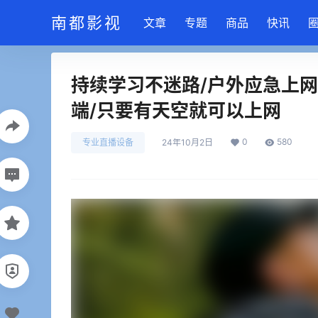
南都影视
文章
专题
商品
快讯
持续学习不迷路/户外应急上网设备
端/只要有天空就可以上网
0
580
专业直播设备
24年10月2日