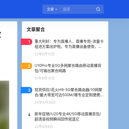
文章
文章聚合
收
1
重大利好：专为直播人，直播专用-流量卡
组池方案出炉啦，专为直播设备使用，没
有之一
22年9月15日
2
U10Pro专业5G多网聚合路由移动直播背
包/可输出聚合网路
21年8月10日
3
现货供应/花火H9-5G聚合路由器/10网聚
合/最大带宽可达500M/赠专业定制便携
箱
24年4月26日
4
新年促销/U20专业4K/5G移动直播背包/
超清音视频瞬间回传就选它
22年8月8日