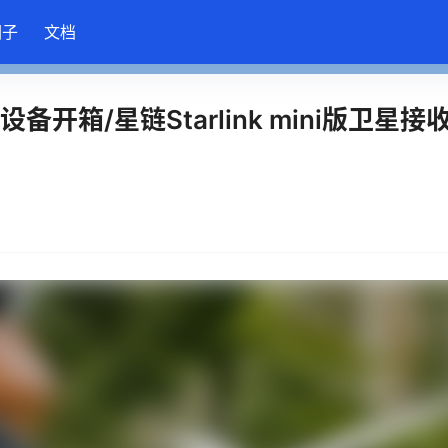
圈子
文档
开箱/星链Starlink mini版卫星接