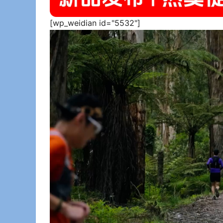
[wp_weidian id="5532"]