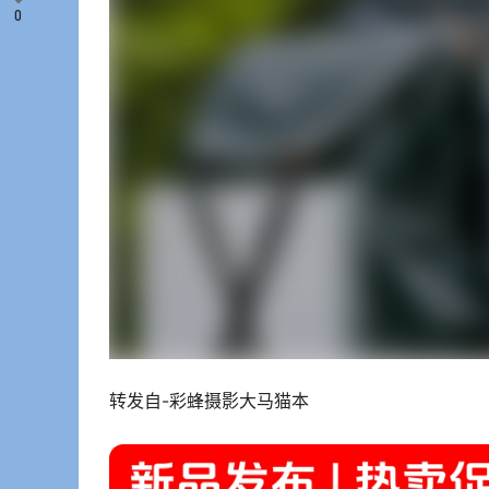
0
转发自-彩蜂摄影大马猫本