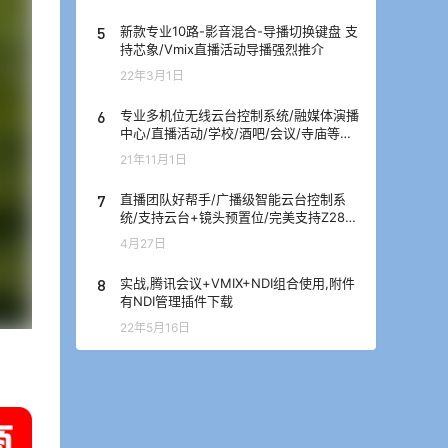
5
新款专业10路-影音混合-导播切换键盘 支
持芯象/Vmix直播活动导播强烈推介
22年3月1日
6
专业多机位无线云台控制系统/融媒体演播
中心/直播活动/学校/酒吧/会议/寺庙等解
决方案
21年11月1日
7
直播团队好帮手/广播级智能云台控制系
统/支持云台+镜头预置位/完美支持Z280
摄像机/优秀的遥控手感,顺滑流畅
4月27日
8
实战,腾讯会议+VMIX+NDI组合使用,附件
有NDI管理插件下载
22年5月16日