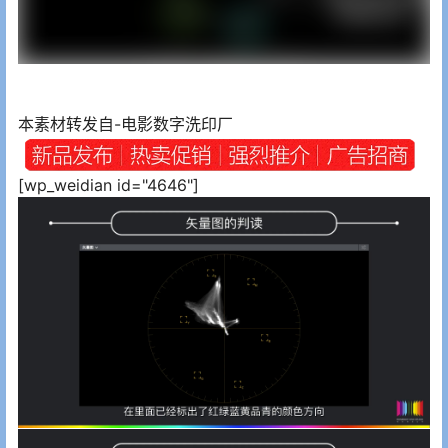
本素材转发自-电影数字洗印厂
[wp_weidian id="4646"]