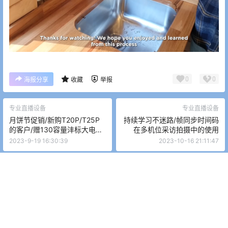
0
0
海报分享
收藏
举报
专业直播设备
专业直播设备
月饼节促销/新购T20P/T25P
持续学习不迷路/帧同步时间码
的客户/赠130容量沣标大电池
在多机位采访拍摄中的使用
一套/超值优惠,时不我待
2023-9-19 16:30:39
2023-10-16 21:11:47
Copyright © 2026
南都影视
粤ICP备13044100号-3
查询 10 次，耗时 0.3357 秒