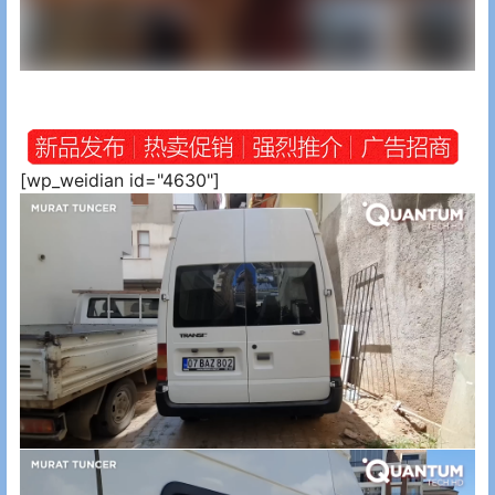
[wp_weidian id="4630"]