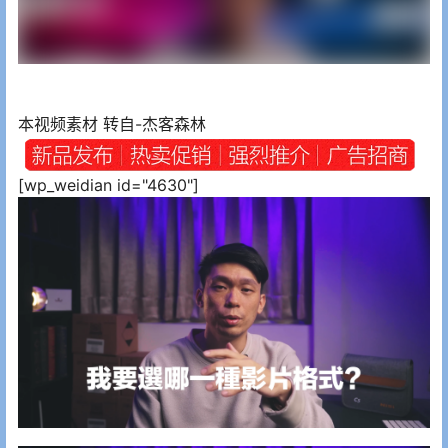
本视频素材 转自-杰客森林
[wp_weidian id="4630"]