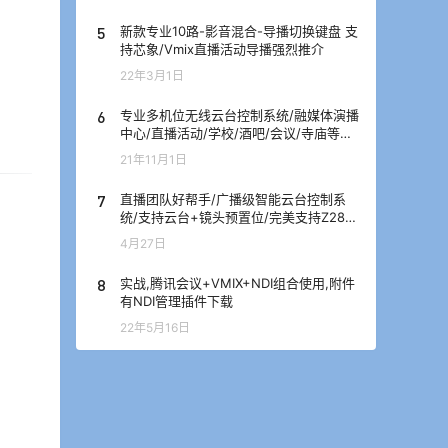
5
新款专业10路-影音混合-导播切换键盘 支
持芯象/Vmix直播活动导播强烈推介
22年3月1日
6
专业多机位无线云台控制系统/融媒体演播
中心/直播活动/学校/酒吧/会议/寺庙等解
决方案
21年11月1日
7
直播团队好帮手/广播级智能云台控制系
统/支持云台+镜头预置位/完美支持Z280
摄像机/优秀的遥控手感,顺滑流畅
4月27日
8
实战,腾讯会议+VMIX+NDI组合使用,附件
有NDI管理插件下载
22年5月16日