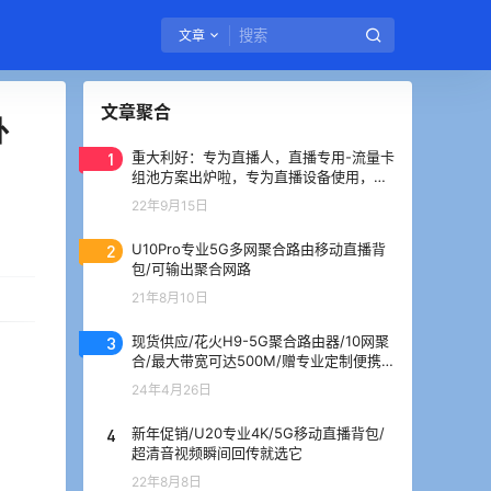
文章
文章聚合
外
1
重大利好：专为直播人，直播专用-流量卡
组池方案出炉啦，专为直播设备使用，没
有之一
22年9月15日
2
U10Pro专业5G多网聚合路由移动直播背
包/可输出聚合网路
21年8月10日
3
现货供应/花火H9-5G聚合路由器/10网聚
合/最大带宽可达500M/赠专业定制便携
箱
24年4月26日
4
新年促销/U20专业4K/5G移动直播背包/
超清音视频瞬间回传就选它
22年8月8日