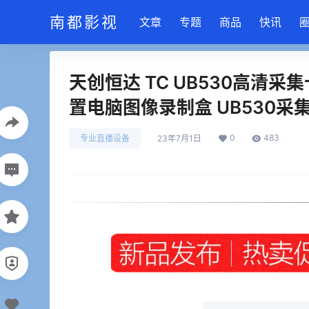
南都影视
文章
专题
商品
快讯
天创恒达 TC UB530高清采集
置电脑图像录制盒 UB530采
0
483
专业直播设备
23年7月1日