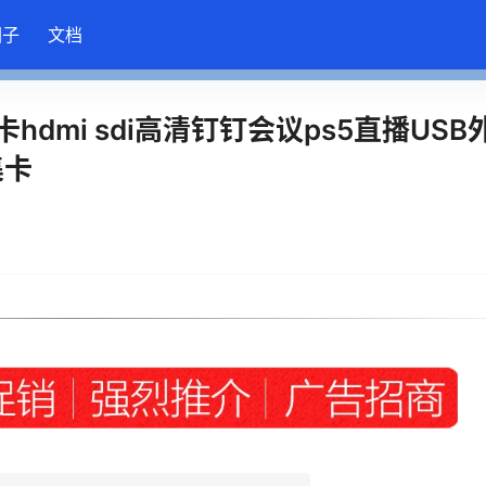
圈子
文档
卡hdmi sdi高清钉钉会议ps5直播USB
集卡