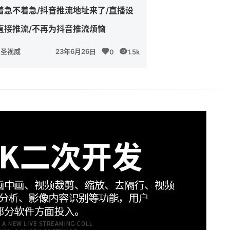
着急不着急/抖音推流地址来了/直播设
直接推流/不再为抖音推流烦恼
圣视威
23年6月26日
0
1.5k