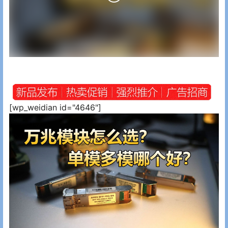
[wp_weidian id="4646"]