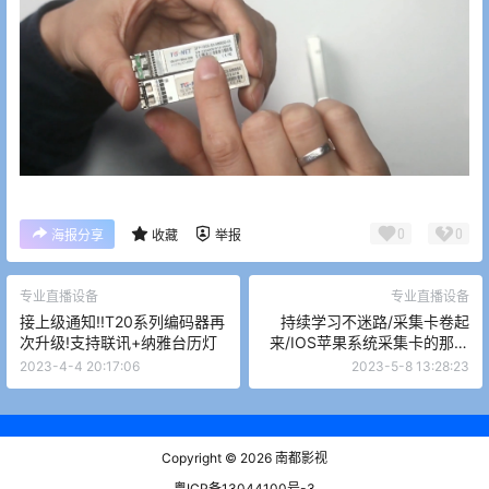
0
0
海报分享
收藏
举报
专业直播设备
专业直播设备
接上级通知!!T20系列编码器再
持续学习不迷路/采集卡卷起
次升级!支持联讯+纳雅台历灯
来/IOS苹果系统采集卡的那些
事
2023-4-4 20:17:06
2023-5-8 13:28:23
Copyright © 2026
南都影视
粤ICP备13044100号-3