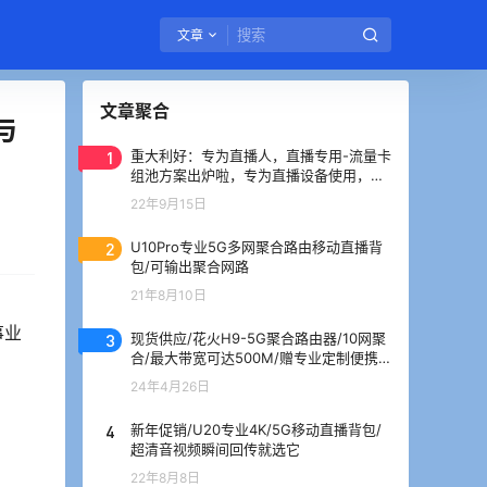
文章
文章聚合
与
1
重大利好：专为直播人，直播专用-流量卡
组池方案出炉啦，专为直播设备使用，没
有之一
22年9月15日
2
U10Pro专业5G多网聚合路由移动直播背
包/可输出聚合网路
21年8月10日
事业
3
现货供应/花火H9-5G聚合路由器/10网聚
合/最大带宽可达500M/赠专业定制便携
箱
24年4月26日
4
新年促销/U20专业4K/5G移动直播背包/
超清音视频瞬间回传就选它
22年8月8日