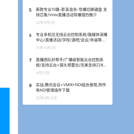
5
新款专业10路-影音混合-导播切换键盘 支
持芯象/Vmix直播活动导播强烈推介
22年3月1日
6
专业多机位无线云台控制系统/融媒体演播
中心/直播活动/学校/酒吧/会议/寺庙等解
决方案
21年11月1日
7
直播团队好帮手/广播级智能云台控制系
统/支持云台+镜头预置位/完美支持Z280
摄像机/优秀的遥控手感,顺滑流畅
4月27日
8
实战,腾讯会议+VMIX+NDI组合使用,附件
有NDI管理插件下载
22年5月16日