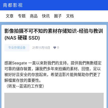
南都影视
文章
专题
商品
快讯
圈子
文档
影像拍摄不可不知的素材存储知识-经验与教训
(NAS 硬碟 SSD)
0
专业存储设备
21年11月15日
感謝Seagate 一直以來對我們的支持，提供我們無數穩定
可靠的儲存裝置，讓我們多年來拍攝的素材、回憶，足以
被好好且安全的存放起來，希望這影片能夠幫助你們更了
解檔案存放的重要性。
（转发--蓝诺的工作室）